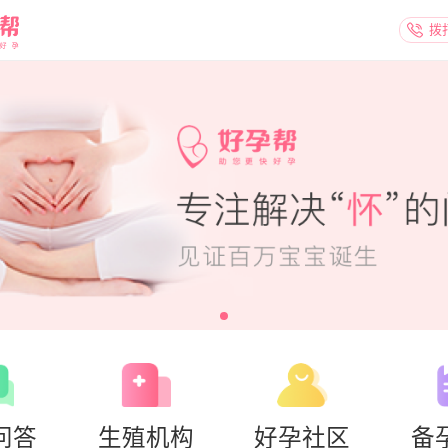
拨
问答
生殖机构
好孕社区
备