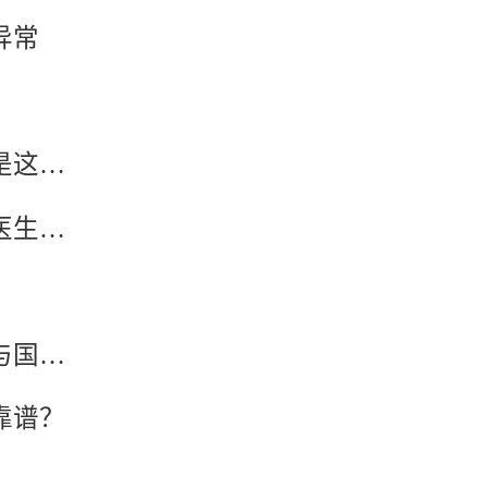
异常
反复移植失败，真正该查的不是胚胎等级，而是这6个隐藏指标
试管婴儿移植后过早测孕有什么危害？为什么医生不建议提前测？
2025年试管婴儿促排药物怎么选最省钱？进口与国产价格对比及省钱攻略
靠谱？