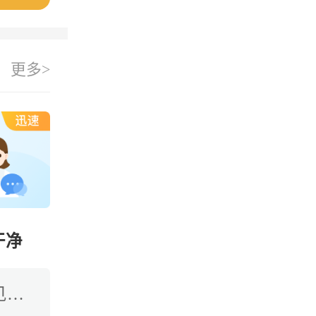
更多>
干净
别太担心，打长效达菲林后出现这种出血是常见的药物反应，属于药物起效导致的撤退性出血，通常不需要特殊处理。长效达菲林的主要作用是抑制排卵、降低体内雌激素水平，让卵巢和子宫内膜得到休息。在注射后的1-2周内，随着体内激素水平的快速下降，子宫内膜会失去支撑而发生脱落，从而引起类似月经的出血。