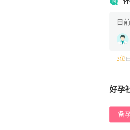
3位
好孕
备