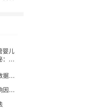
试管婴儿
秘：试
单项缴
算？
泰国试管费用和国内比哪个便宜？2026年真实数据对比，结果令人意外
全面解读二代试管取卵后胚胎配对成功率，影响因素与真实案例分享
法