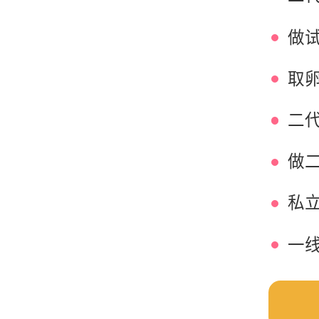
取
二
做