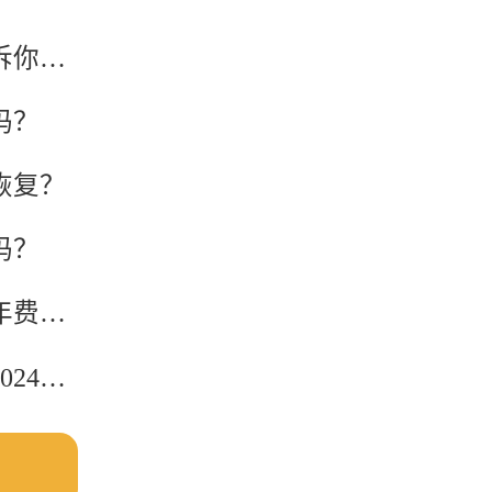
做试管到底要不要辞职？过来人用亲身经历告诉你答案
吗？
恢复？
吗？
私立医院做试管婴儿比公立医院贵多少？2026年费用差距大揭秘
一线城市和二线城市做试管婴儿费用差多少？2024年最新价格对比