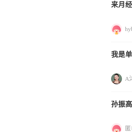
来月经
hy
我是
A
孙振
匿