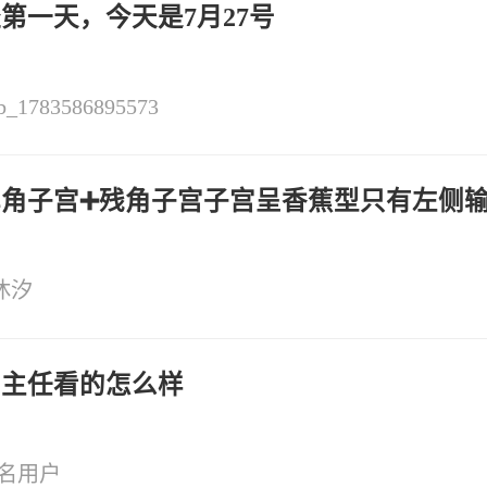
第一天，今天是7月27号
b_1783586895573
单角子宫➕残角子宫子宫呈香蕉型只有左侧
沐汐
高主任看的怎么样
名用户