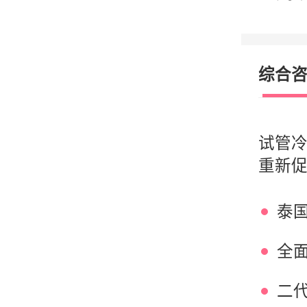
综合
试管
重新
费用
诉你
二