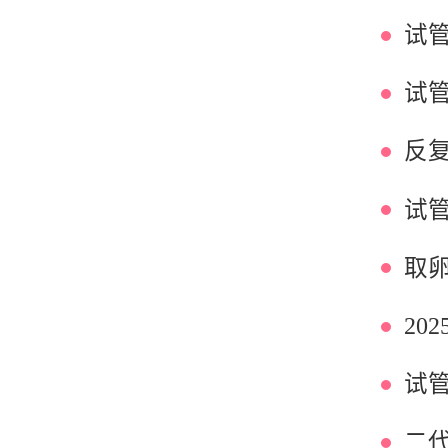
试
试
取
试
二