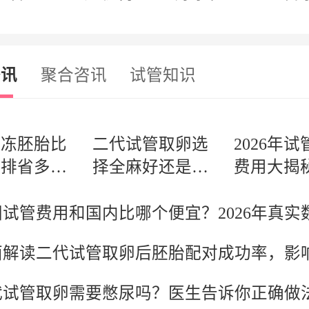
咨讯
聚合咨讯
试管知识
冷冻胚胎比
二代试管取卵选
2026年
促排省多少
择全麻好还是局
费用大揭
？算笔账告
麻好？医生为你
管套餐和
真实差距
分析利弊
费哪个划
代试管取卵需要憋尿吗？医生告诉你正确做