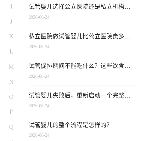
I
试管婴儿选择公立医院还是私立机构？
哪个更靠谱？
2026-06-24
J
私立医院做试管婴儿比公立医院贵多
K
少？2026年费用差距大揭秘
2026-06-24
L
试管促排期间不能吃什么？这些饮食禁
M
忌要牢记
2026-06-24
N
试管婴儿失败后，重新启动一个完整周
O
期到底需要多少钱？
2026-06-24
P
试管婴儿的整个流程是怎样的？
Q
2026-06-24