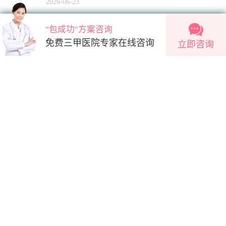
2026-06-23
"包成功"方案咨询
"包成功"方案咨询
2条新消息
三代试管胚胎筛查一个胚胎多少钱？202
免费三甲医院专家在线咨询
免费三甲医院专家在线咨询
立即咨询
6年最新费用明细
2026-06-22
立即咨询
试管婴儿促排卵针多少钱一针？国产和
进口价格差距大吗？
2026-06-22
医院
医生
城市
三代试管能完全避免唇腭裂遗传给下一
代吗？
北京
天津
石家庄
上海
济南
2026-06-22
问题大全
三代试管婴儿能避免胎儿唇腭裂遗传
按字母浏览问题
吗？
A
B
C
D
E
F
G
H
I
J
K
L
M
2026-06-22
试管婴儿哪种促排方案成功率最高？