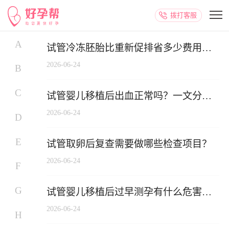
拨打客服
A
试管冷冻胚胎比重新促排省多少费用？
算笔账告诉你真实差距
2026-06-24
B
C
试管婴儿移植后出血正常吗？一文分清
正常与异常
2026-06-24
D
E
试管取卵后复查需要做哪些检查项目？
2026-06-24
F
G
试管婴儿移植后过早测孕有什么危害？
为什么医生不建议提前测？
2026-06-24
H