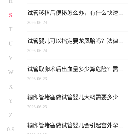
R
试管移植后便秘怎么办，有什么快速缓
S
解的方法吗？
2026-06-24
T
试管婴儿可以指定要龙凤胎吗？法律和
U
技术层面全面解析
2026-06-24
V
试管取卵术后出血量多少算危险？需要
W
二次清宫吗？
2026-06-23
X
输卵管堵塞做试管婴儿大概需要多少
Y
钱？
2026-06-23
Z
输卵管堵塞做试管婴儿会引起宫外孕
0-9
吗？