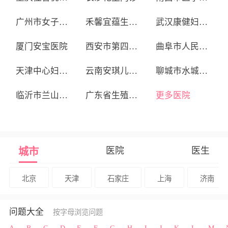
广州市女子医院
禾馨宜蕴生殖中心
武汉康健妇婴医院
厦门安宝医院
西安市第四医院生殖医学中心
曲阜市人民医院
天津中心妇产医院
云南安琪儿妇产医院
聊城市水城妇产医院
临沂市兰山区蓝湾医院
广东省生殖医院
更多医院
医院
医生
城市
北京
天津
石家庄
上海
济南
问题大全
按字母浏览问题
A
B
C
D
E
F
G
H
I
J
K
L
M