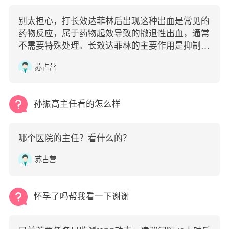
别太担心，打长效达菲林后出现这种出血是常见的
药物反应，属于药物起效导致的撤退性出血，通常
不需要特殊处理。长效达菲林的主要作用是抑制排
卵、降低体内雌激素水平，让卵巢和子宫内膜得到
苏占营
休息。在注射后的1-2周内，随着体内激素水平的
快速下降，子宫内膜会失去支撑而发生脱落，从而
引起类似月经的出血。
孙振高主任看的怎么样
哪个医院的主任？看什么的？
苏占营
怀孕了吗帮我看一下谢谢