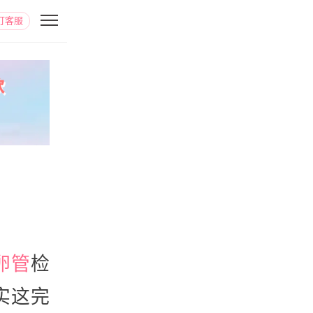
打客服
卵管
检
实这完