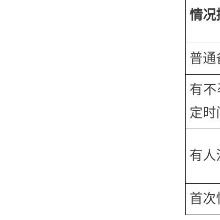
情况
普通
有不
定时
有人
首次