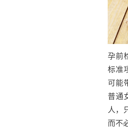
孕前
标准
可能
普通
人，
而不