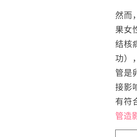
然而
果女
结核
功）
管是
接影
有符
管造