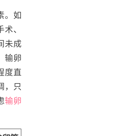
素。如
手术、
间未成
。输卵
程度直
调，只
虑
输卵