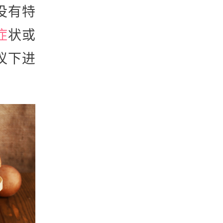
没有特
症
状或
议下进