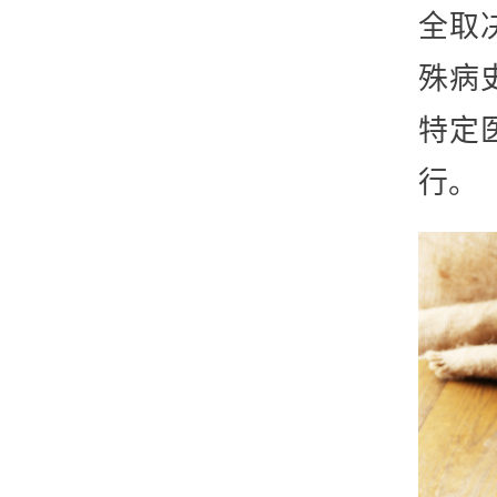
全取
殊病
特定
行。