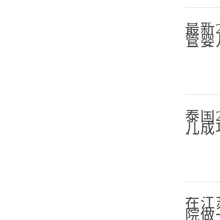
最新
管婴
医院
泰国
儿成
排名
在江
院做