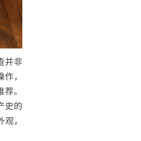
查并非
操作，
推荐。
产史的
外观，