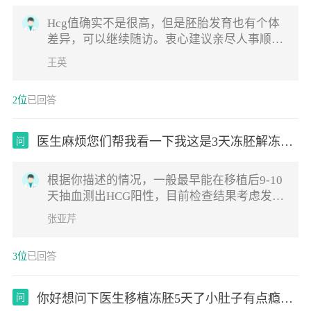
Hcg值确实不是很高，但是胚胎发育也有个体
差异，可以继续随访。衷心建议亲尽人事顺其
自然，越紧张反而不利于妊娠，祝您好孕
王英
2位
已回答
医生麻烦您们帮我看一下我这是3天冻胚解冻后
问
融
根据你描述的情况，一般最早能在移植后9-10
天抽血测出HCG阳性，目前检查结果考虑发育
正常，建议放松紧张的情绪，耐心等待1周后
张亚芹
复查
3位
已回答
你好想问下医生移植冻胚5天了小肚子有点瘾瘾
问