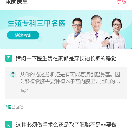
求助医生
更多
请问一下医生我在家都是穿长袖长裤的睡觉我
问
老公
从你的描述分析还是有可能着凉引起鼻塞。因
为移植囊胚需要种植入子宫内膜里，此时的机
体不需要免疫排斥功能太强，免疫功能减退才
童静
容易让胚胎移植成功。居住环境不是自然环
境，多少都容易引起身体反应的。注意测量一
2位
已回答
下提问，多喝点水观察看看。建议最好不要开
空调，即使开空调温度不宜低于26度
这种必须做手术么还是取了胚胎不是非要做
问