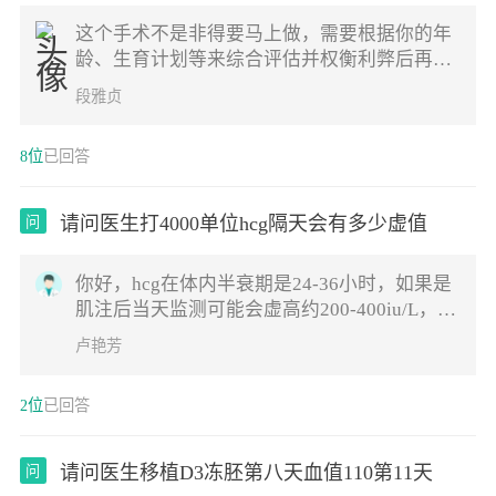
这个手术不是非得要马上做，需要根据你的年
龄、生育计划等来综合评估并权衡利弊后再决
定是否需要手术以及什么时候做。如果是做试
段雅贞
管通常为了避免输卵管积液及炎症因子逆流至
宫腔影响胚胎着床等，会行输卵管结扎等手
8位
已回答
术，这个手术通常在移植前完成
请问医生打4000单位hcg隔天会有多少虚值
问
你好，hcg在体内半衰期是24-36小时，如果是
肌注后当天监测可能会虚高约200-400iu/L，隔
天不同时间段值是不同的，如果你是监测怀
卢艳芳
孕，建议一周后监测，祝好孕。
2位
已回答
请问医生移植D3冻胚第八天血值110第11天
问