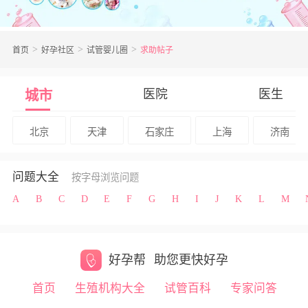
首页
好孕社区
试管婴儿圈
求助帖子
医院
医生
城市
北京
天津
石家庄
上海
济南
问题大全
按字母浏览问题
A
B
C
D
E
F
G
H
I
J
K
L
M
好孕帮
助您更快好孕
首页
生殖机构大全
试管百科
专家问答